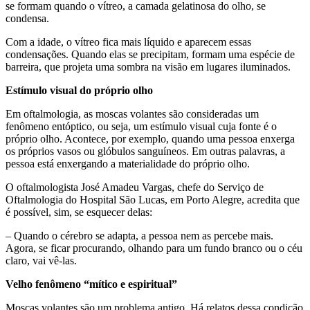
se formam quando o vítreo, a camada gelatinosa do olho, se
condensa.
Com a idade, o vítreo fica mais líquido e aparecem essas
condensações. Quando elas se precipitam, formam uma espécie de
barreira, que projeta uma sombra na visão em lugares iluminados.
Estímulo visual do próprio olho
Em oftalmologia, as moscas volantes são consideradas um
fenômeno entóptico, ou seja, um estímulo visual cuja fonte é o
próprio olho. Acontece, por exemplo, quando uma pessoa enxerga
os próprios vasos ou glóbulos sanguíneos. Em outras palavras, a
pessoa está enxergando a materialidade do próprio olho.
O oftalmologista José Amadeu Vargas, chefe do Serviço de
Oftalmologia do Hospital São Lucas, em Porto Alegre, acredita que
é possível, sim, se esquecer delas:
– Quando o cérebro se adapta, a pessoa nem as percebe mais.
Agora, se ficar procurando, olhando para um fundo branco ou o céu
claro, vai vê-las.
Velho fenômeno “mítico e espiritual”
Moscas volantes são um problema antigo. Há relatos dessa condição