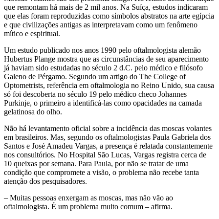
que remontam há mais de 2 mil anos. Na Suíça, estudos indicaram
que elas foram reproduzidas como símbolos abstratos na arte egípcia
e que civilizações antigas as interpretavam como um fenômeno
mítico e espiritual.
Um estudo publicado nos anos 1990 pelo oftalmologista alemão
Hubertus Plange mostra que as circunstâncias de seu aparecimento
já haviam sido estudadas no século 2 d.C. pelo médico e filósofo
Galeno de Pérgamo. Segundo um artigo do The College of
Optometrists, referência em oftalmologia no Reino Unido, sua causa
só foi descoberta no século 19 pelo médico checo Johannes
Purkinje, o primeiro a identificá-las como opacidades na camada
gelatinosa do olho.
Não há levantamento oficial sobre a incidência das moscas volantes
em brasileiros. Mas, segundo os oftalmologistas Paula Gabriela dos
Santos e José Amadeu Vargas, a presença é relatada constantemente
nos consultórios. No Hospital São Lucas, Vargas registra cerca de
10 queixas por semana. Para Paula, por não se tratar de uma
condição que compromete a visão, o problema não recebe tanta
atenção dos pesquisadores.
– Muitas pessoas enxergam as moscas, mas não vão ao
oftalmologista. É um problema muito comum – afirma.