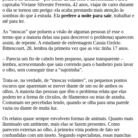
capixaba Viviane Silvestre Ferreira, 42 anos, viajar de carro durante
o dia se tornou um perigo: ela acaba prestando mais atenção às
sombras do que à estrada. Ela
prefere a noite para sair
, trabalhar e
até para ler.
As “moscas” que poluem a visão de algumas pessoas (é esse o
termo que a maioria delas usa para descrever o problema) aparecem
assim, de repente. A estudante de enfermagem Cassia Ozório
Bittencourt, 28, lembra da primeira vez que as viu: tinha 17 anos.
– Parecia um fio de cabelo bem pequeno, quase transparente –
lembra, acrescentando que saiu correndo para o banheiro para lavar
o olho, sem conseguir tirar a “sujeirinha”.
Trata-se, na verdade, de “moscas volantes”, ou pequenos pontos
escuros que aparentam se mover diante de um ou de ambos os
olhos. A maioria das pessoas que têm o problema relata que elas
podem ter a forma de círculos, de filamentos ou teias de aranha.
Costumam ser percebidas lendo, quando se olha para uma parede
vazia ou diante de muita luz.
Os relatos quase sempre envolvem formas de animais. Quanto mais
iluminado um ambiente, mais elas se fazem presentes. Como
parecem externas ao olho, à primeira vista podem de fato ser
confundidas com um inseto. Segundo especialistas, essas manchas