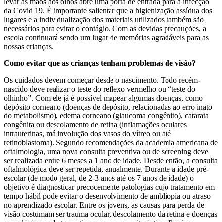
levar as mãos aos olhos abre uma porta de entrada para a infecção
da Covid 19. É importante salientar que a higienização assídua dos
lugares e a individualização dos materiais utilizados também são
necessários para evitar o contágio. Com as devidas precauções, a
escola continuará sendo um lugar de memórias agradáveis para as
nossas crianças.
Como evitar que as crianças tenham problemas de visão?
Os cuidados devem começar desde o nascimento. Todo recém-
nascido deve realizar o teste do reflexo vermelho ou “teste do
olhinho”. Com ele já é possível mapear algumas doenças, como
depósito corneano (doenças de depósito, relacionadas ao erro inato
do metabolismo), edema corneano (glaucoma congênito), catarata
congênita ou descolamento de retina (inflamações oculares
intrauterinas, má involução dos vasos do vítreo ou até
retinoblastoma). Segundo recomendações da academia americana de
oftalmologia, uma nova consulta preventiva ou de screening deve
ser realizada entre 6 meses a 1 ano de idade. Desde então, a consulta
oftalmológica deve ser repetida, anualmente. Durante a idade pré-
escolar (de modo geral, de 2-3 anos até os 7 anos de idade) o
objetivo é diagnosticar precocemente patologias cujo tratamento em
tempo hábil pode evitar o desenvolvimento de ambliopia ou atraso
no aprendizado escolar. Entre os jovens, as causas para perda de
visão costumam ser trauma ocular, descolamento da retina e doenças