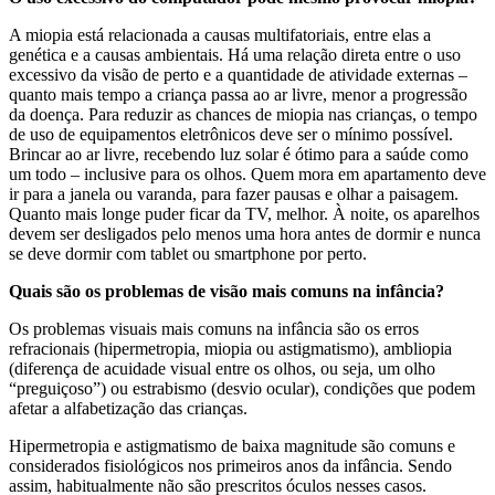
A miopia está relacionada a causas multifatoriais, entre elas a
genética e a causas ambientais. Há uma relação direta entre o uso
excessivo da visão de perto e a quantidade de atividade externas –
quanto mais tempo a criança passa ao ar livre, menor a progressão
da doença. Para reduzir as chances de miopia nas crianças, o tempo
de uso de equipamentos eletrônicos deve ser o mínimo possível.
Brincar ao ar livre, recebendo luz solar é ótimo para a saúde como
um todo – inclusive para os olhos. Quem mora em apartamento deve
ir para a janela ou varanda, para fazer pausas e olhar a paisagem.
Quanto mais longe puder ficar da TV, melhor. À noite, os aparelhos
devem ser desligados pelo menos uma hora antes de dormir e nunca
se deve dormir com tablet ou smartphone por perto.
Quais são os problemas de visão mais comuns na infância?
Os problemas visuais mais comuns na infância são os erros
refracionais (hipermetropia, miopia ou astigmatismo), ambliopia
(diferença de acuidade visual entre os olhos, ou seja, um olho
“preguiçoso”) ou estrabismo (desvio ocular), condições que podem
afetar a alfabetização das crianças.
Hipermetropia e astigmatismo de baixa magnitude são comuns e
considerados fisiológicos nos primeiros anos da infância. Sendo
assim, habitualmente não são prescritos óculos nesses casos.