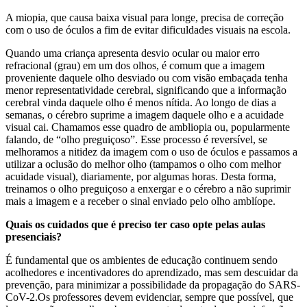
A miopia, que causa baixa visual para longe, precisa de correção
com o uso de óculos a fim de evitar dificuldades visuais na escola.
Quando uma criança apresenta desvio ocular ou maior erro
refracional (grau) em um dos olhos, é comum que a imagem
proveniente daquele olho desviado ou com visão embaçada tenha
menor representatividade cerebral, significando que a informação
cerebral vinda daquele olho é menos nítida. Ao longo de dias a
semanas, o cérebro suprime a imagem daquele olho e a acuidade
visual cai. Chamamos esse quadro de ambliopia ou, popularmente
falando, de “olho preguiçoso”. Esse processo é reversível, se
melhoramos a nitidez da imagem com o uso de óculos e passamos a
utilizar a oclusão do melhor olho (tampamos o olho com melhor
acuidade visual), diariamente, por algumas horas. Desta forma,
treinamos o olho preguiçoso a enxergar e o cérebro a não suprimir
mais a imagem e a receber o sinal enviado pelo olho amblíope.
Quais os cuidados que é preciso ter caso opte pelas aulas
presenciais?
É fundamental que os ambientes de educação continuem sendo
acolhedores e incentivadores do aprendizado, mas sem descuidar da
prevenção, para minimizar a possibilidade da propagação do SARS-
CoV-2.Os professores devem evidenciar, sempre que possível, que