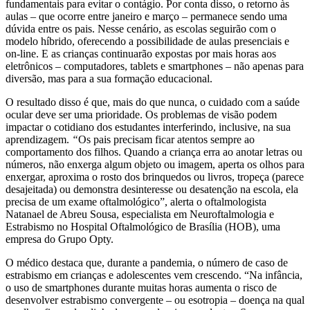
fundamentais para evitar o contágio. Por conta disso, o retorno às
aulas – que ocorre entre janeiro e março – permanece sendo uma
dúvida entre os pais. Nesse cenário, as escolas seguirão com o
modelo híbrido, oferecendo a possibilidade de aulas presenciais e
on-line. E as crianças continuarão expostas por mais horas aos
eletrônicos – computadores, tablets e smartphones – não apenas para
diversão, mas para a sua formação educacional.
O resultado disso é que, mais do que nunca, o cuidado com a saúde
ocular deve ser uma prioridade. Os problemas de visão podem
impactar o cotidiano dos estudantes interferindo, inclusive, na sua
aprendizagem.
“
Os pais precisam ficar atentos sempre ao
comportamento dos filhos. Quando a criança erra ao anotar letras ou
números, não enxerga algum objeto ou imagem, aperta os olhos para
enxergar, aproxima o rosto dos brinquedos ou livros, tropeça (parece
desajeitada) ou demonstra desinteresse ou desatenção na escola, ela
precisa de um exame oftalmológico”, alerta o oftalmologista
Natanael de Abreu Sousa, especialista em Neuroftalmologia e
Estrabismo no Hospital Oftalmológico de Brasília (HOB), uma
empresa do Grupo Opty.
O médico destaca que, durante a pandemia, o número de caso de
estrabismo em crianças e adolescentes vem crescendo. “Na infância,
o uso de smartphones durante muitas horas aumenta o risco de
desenvolver estrabismo convergente – ou esotropia – doença na qual