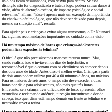
os olhos ficam desalinhados, com desvio para dentro. Se essa
distorção não for diagnosticada e tratada logo, poderá causar danos à
visão, além da alteração estética, de impacto psicológico e social
relevantes”, afirma. “Esse é apenas mais um exemplo da importância
do check-up oftalmológico, que não deve ser deixado para depois,
mesmo na situação atual”, ressalta.
Para ajudar pais e crianças a evitar alguns transtornos, o Dr Natanael
faz algumas recomendações importantes no cuidado com a visão.
Há um tempo máximo de horas que crianças/adolescentes
podem ficar expostos às telinhas?
O ideal é que não precisássemos usar este recurso nunca. Mas,
sendo realista, isso é inviável nos dias de hoje.Então, o
recomendável é que o contato com os eletrônicos só comece depois
dos dois anos de idade. Antes disso é melhor evitar. Crianças a partir
de dois anos podem utilizar por 40 a 60 minutos diários, no máximo.
Para os maiores de seis anos, o tempo não deve exceder a duas
horas por dia e para adolescentes, não mais que três horas.
Entretanto, se a criança tiver dificuldade de foco, apresentar olhos
vermelhos e reclamar de ardência, turvação intermitente e dor de
cabeça, isso quer dizer está tempo demais em frente às telinhas e é
necessário rever a rotina.
O uso excessivo do computador pode mesmo provocar miopia?