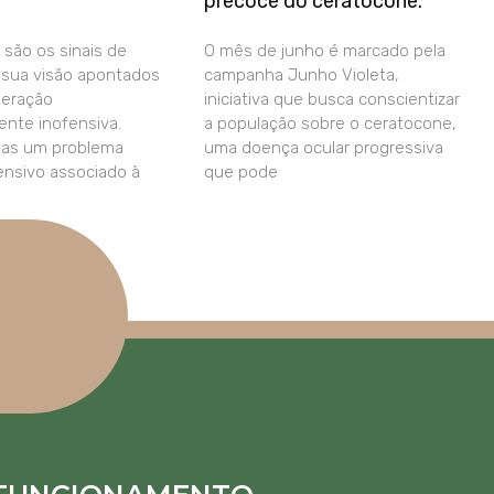
precoce do ceratocone.
 são os sinais de
O mês de junho é marcado pela
a sua visão apontados
campanha Junho Violeta,
teração
iniciativa que busca conscientizar
nte inofensiva.
a população sobre o ceratocone,
das um problema
uma doença ocular progressiva
fensivo associado à
que pode