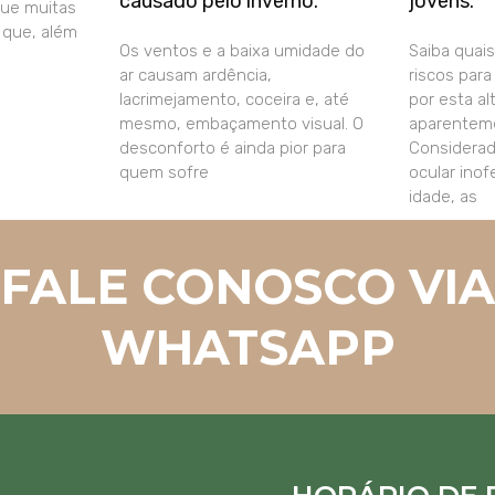
causado pelo inverno.
jovens.
que muitas
que, além
Os ventos e a baixa umidade do
Saiba quais
ar causam ardência,
riscos par
lacrimejamento, coceira e, até
por esta al
mesmo, embaçamento visual. O
aparenteme
desconforto é ainda pior para
Considera
quem sofre
ocular ino
idade, as
FALE CONOSCO VIA
WHATSAPP