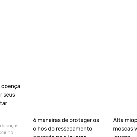
a doença
r seus
tar
6 maneiras de proteger os
Alta mio
 doenças
olhos do ressecamento
moscas v
sce no