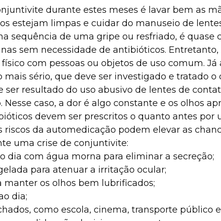
njuntivite durante estes meses é lavar bem as mão
os estejam limpas e cuidar do manuseio de lente
a sequência de uma gripe ou resfriado, é quase cer
s sem necessidade de antibióticos. Entretanto, 
 físico com pessoas ou objetos de uso comum. Já 
mais sério, que deve ser investigado e tratado o 
e ser resultado do uso abusivo de lentes de cont
. Nesse caso, a dor é algo constante e os olhos 
ibióticos devem ser prescritos o quanto antes por 
s riscos da automedicação podem elevar as chanc
te uma crise de conjuntivite:
s ao dia com água morna para eliminar a secreção;
elada para atenuar a irritação ocular;
ra manter os olhos bem lubrificados;
ao dia;
echados, como escola, cinema, transporte público e