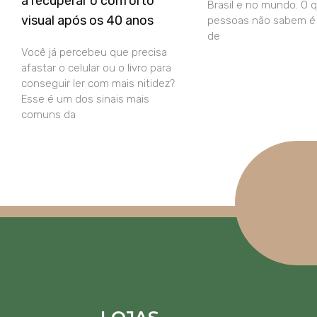
a recuperar o conforto
Brasil e no mundo. O 
visual após os 40 anos
pessoas não sabem é 
de
Você já percebeu que precisa
afastar o celular ou o livro para
conseguir ler com mais nitidez?
Esse é um dos sinais mais
comuns da