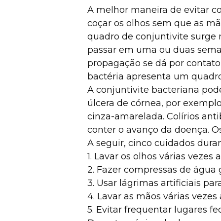
A melhor maneira de evitar co
coçar os olhos sem que as mã
quadro de conjuntivite surge n
passar em uma ou duas semana
propagação se dá por contato
bactéria apresenta um quadro 
A conjuntivite bacteriana pod
úlcera de córnea, por exemplo
cinza-amarelada. Colírios ant
conter o avanço da doença. O
A seguir, cinco cuidados duran
1. Lavar os olhos várias veze
2. Fazer compressas de água g
3. Usar lágrimas artificiais pa
4. Lavar as mãos várias vezes 
5. Evitar frequentar lugares f