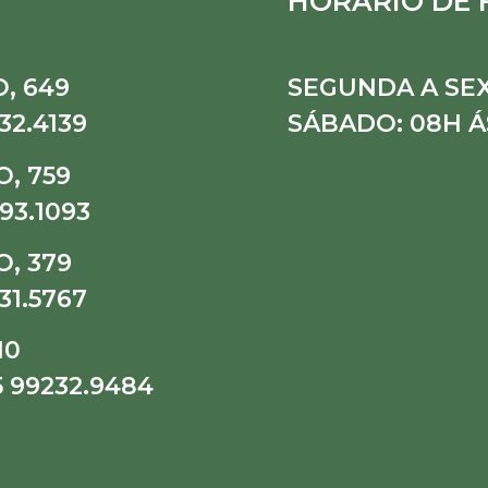
HORÁRIO DE
, 649
SEGUNDA A SEX
32.4139
SÁBADO: 08H Á
, 759
93.1093
, 379
31.5767
10
5 99232.9484