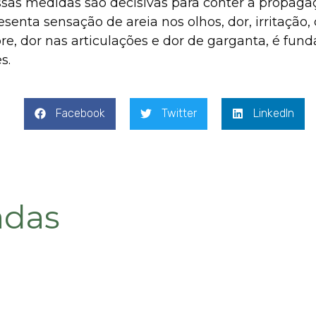
sas medidas são decisivas para conter a propagaç
enta sensação de areia nos olhos, dor, irritação, 
re, dor nas articulações e dor de garganta, é fun
s.
Facebook
Twitter
LinkedIn
adas