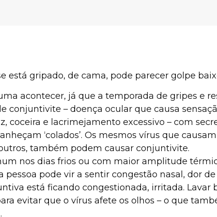
se está gripado, de cama, pode parecer golpe baix
ma acontecer, já que a temporada de gripes e re
conjuntivite – doença ocular que causa sensaçã
luz, coceira e lacrimejamento excessivo – com sec
nheçam ‘colados’. Os mesmos vírus que causam r
 outros, também podem causar conjuntivite.
mum nos dias frios ou com maior amplitude térmic
pessoa pode vir a sentir congestão nasal, dor de
tiva está ficando congestionada, irritada. Lava
ara evitar que o vírus afete os olhos – o que ta
.