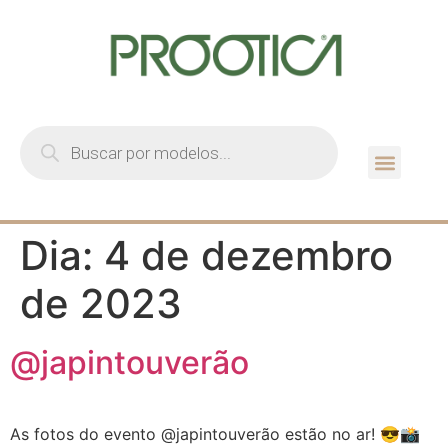
Quem Som
Guia de Lent
Dia:
4 de dezembro
de 2023
@japintouverão
As fotos do evento @japintouverão estão no ar! 😎📸