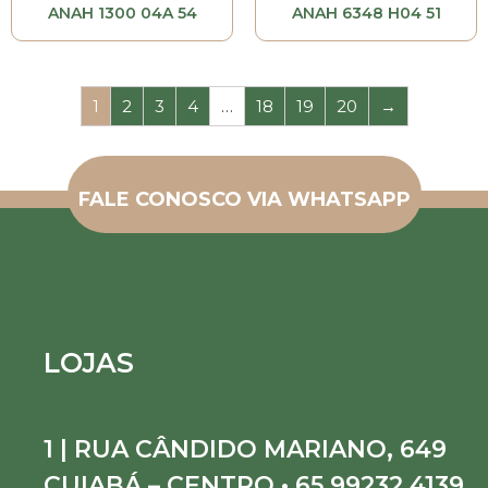
ANAH 1300 04A 54
ANAH 6348 H04 51
1
2
3
4
…
18
19
20
→
FALE CONOSCO VIA WHATSAPP
LOJAS
1 | RUA CÂNDIDO MARIANO, 649
CUIABÁ – CENTRO • 65 99232.4139