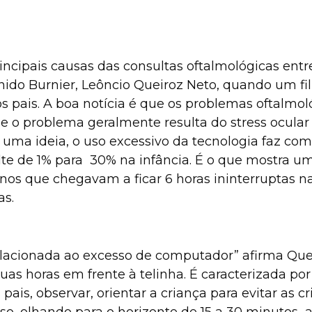
ncipais causas das consultas oftalmológicas entr
enido Burnier, Leôncio Queiroz Neto, quando um fil
s pais. A boa notícia é que os problemas oftalmo
que o problema geralmente resulta do stress ocular
 uma ideia, o uso excessivo da tecnologia faz com
lte de 1% para 30% na infância. É o que mostra u
nos que chegavam a ficar 6 horas ininterruptas n
as.
a relacionada ao excesso de computador” afirma Que
as horas em frente à telinha. É caracterizada po
ais, observar, orientar a criança para evitar as c
o, olhando para o horizonte de 15 a 30 minutos a