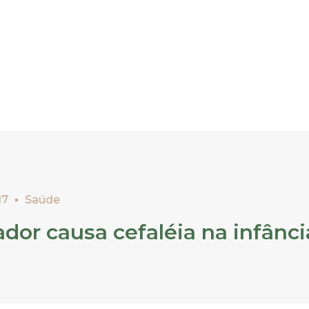
17
Saúde
or causa cefaléia na infânci