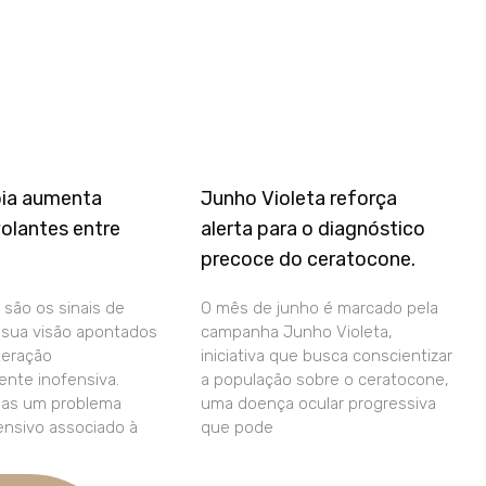
pia aumenta
Junho Violeta reforça
olantes entre
alerta para o diagnóstico
precoce do ceratocone.
 são os sinais de
O mês de junho é marcado pela
a sua visão apontados
campanha Junho Violeta,
teração
iniciativa que busca conscientizar
nte inofensiva.
a população sobre o ceratocone,
das um problema
uma doença ocular progressiva
fensivo associado à
que pode