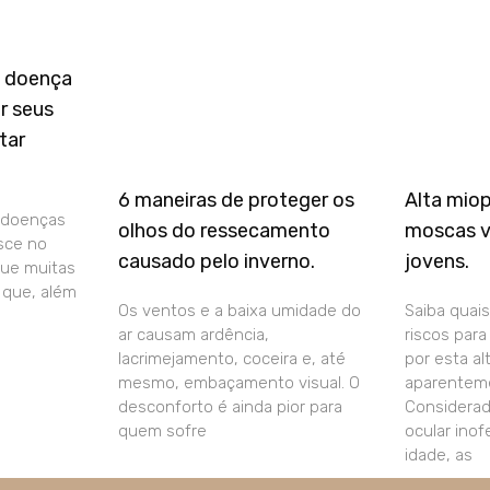
a doença
r seus
tar
6 maneiras de proteger os
Alta mio
 doenças
olhos do ressecamento
moscas v
sce no
causado pelo inverno.
jovens.
que muitas
que, além
Os ventos e a baixa umidade do
Saiba quais
ar causam ardência,
riscos par
lacrimejamento, coceira e, até
por esta al
mesmo, embaçamento visual. O
aparenteme
desconforto é ainda pior para
Considera
quem sofre
ocular ino
idade, as