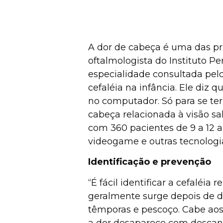
A dor de cabeça é uma das pri
oftalmologista do Instituto P
especialidade consultada pelo
cefaléia na infância. Ele diz 
no computador. Só para se ter
cabeça relacionada à visão sa
com 360 pacientes de 9 a 12 a
videogame e outras tecnologi
Identificação e prevenção
“É fácil identificar a cefaléi
geralmente surge depois de du
têmporas e pescoço. Cabe aos p
a dor desaparece com descans