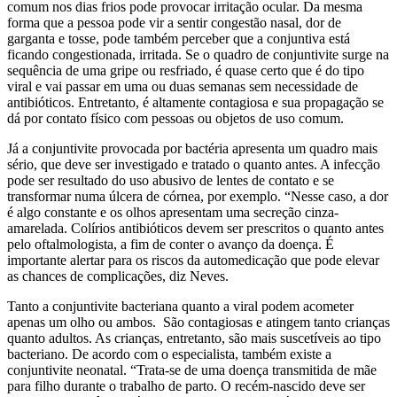
comum nos dias frios pode provocar irritação ocular. Da mesma
forma que a pessoa pode vir a sentir congestão nasal, dor de
garganta e tosse, pode também perceber que a conjuntiva está
ficando congestionada, irritada. Se o quadro de conjuntivite surge na
sequência de uma gripe ou resfriado, é quase certo que é do tipo
viral e vai passar em uma ou duas semanas sem necessidade de
antibióticos. Entretanto, é altamente contagiosa e sua propagação se
dá por contato físico com pessoas ou objetos de uso comum.
Já a conjuntivite provocada por bactéria apresenta um quadro mais
sério, que deve ser investigado e tratado o quanto antes. A infecção
pode ser resultado do uso abusivo de lentes de contato e se
transformar numa úlcera de córnea, por exemplo. “Nesse caso, a dor
é algo constante e os olhos apresentam uma secreção cinza-
amarelada. Colírios antibióticos devem ser prescritos o quanto antes
pelo oftalmologista, a fim de conter o avanço da doença. É
importante alertar para os riscos da automedicação que pode elevar
as chances de complicações, diz Neves.
Tanto a conjuntivite bacteriana quanto a viral podem acometer
apenas um olho ou ambos. São contagiosas e atingem tanto crianças
quanto adultos. As crianças, entretanto, são mais suscetíveis ao tipo
bacteriano. De acordo com o especialista, também existe a
conjuntivite neonatal. “Trata-se de uma doença transmitida de mãe
para filho durante o trabalho de parto. O recém-nascido deve ser