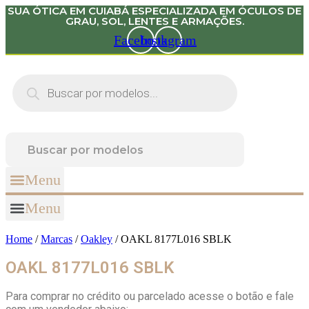
SUA ÓTICA EM CUIABÁ ESPECIALIZADA EM ÓCULOS DE
Skip
GRAU, SOL, LENTES E ARMAÇÕES.
to
content
Facebook
Instagram
Products
search
Menu
Menu
Home
/
Marcas
/
Oakley
/ OAKL 8177L016 SBLK
OAKL 8177L016 SBLK
Para comprar no crédito ou parcelado acesse o botão e fale