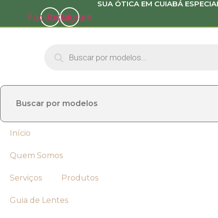
SUA ÓTICA EM CUIABÁ ESPECIA
Skip
Facebook
Instagram
to
content
Products
search
Início
Quem Somos
Serviços
Produtos
Guia de Lentes