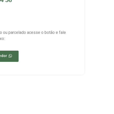
4 56
o ou parcelado acesse o botão e fale
xo:
edor