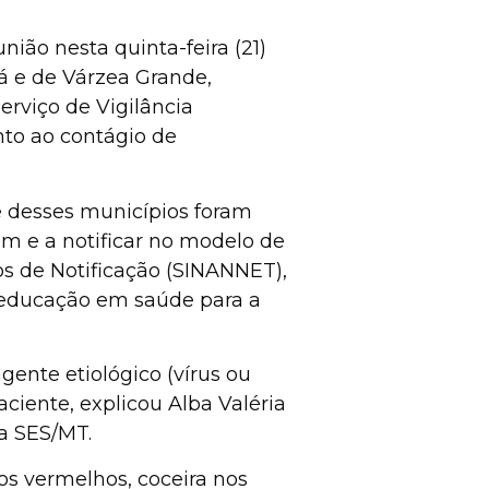
nião nesta quinta-feira (21)
bá e de Várzea Grande,
erviço de Vigilância
nto ao contágio de
de desses municípios foram
m e a notificar no modelo de
os de Notificação (SINANNET),
e educação em saúde para a
gente etiológico (vírus ou
aciente, explicou Alba Valéria
a SES/MT.
os vermelhos, coceira nos