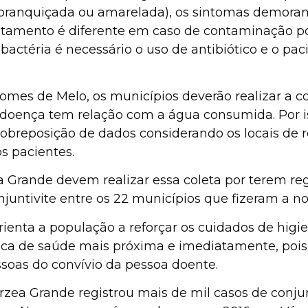
 esbranquiçada ou amarelada), os sintomas demor
ratamento é diferente em caso de contaminação po
bactéria é necessário o uso de antibiótico e o pac
omes de Melo, os municípios deverão realizar a c
 a doença tem relação com a água consumida. Por iss
 sobreposição de dados considerando os locais de r
s pacientes.
a Grande devem realizar essa coleta por terem re
untivite entre os 22 municípios que fizeram a not
rienta a população a reforçar os cuidados de higi
sica de saúde mais próxima e imediatamente, pois
soas do convívio da pessoa doente.
, Várzea Grande registrou mais de mil casos de con