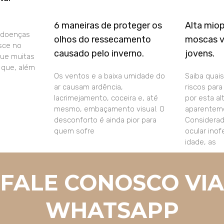
6 maneiras de proteger os
Alta mio
 doenças
olhos do ressecamento
moscas v
sce no
causado pelo inverno.
jovens.
que muitas
que, além
Os ventos e a baixa umidade do
Saiba quais
ar causam ardência,
riscos par
lacrimejamento, coceira e, até
por esta al
mesmo, embaçamento visual. O
aparenteme
desconforto é ainda pior para
Considera
quem sofre
ocular ino
idade, as
FALE CONOSCO VIA
WHATSAPP