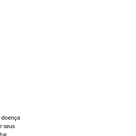
a doença
r seus
tar