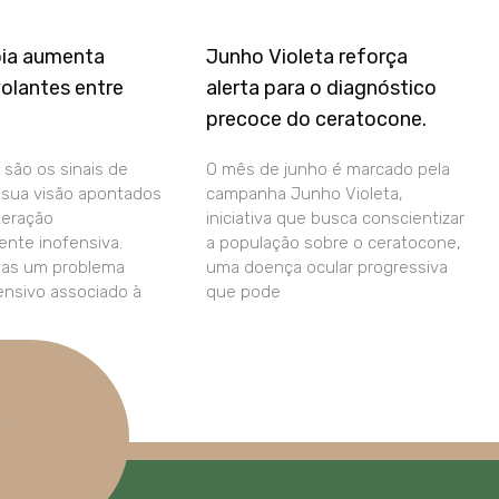
pia aumenta
Junho Violeta reforça
olantes entre
alerta para o diagnóstico
precoce do ceratocone.
 são os sinais de
O mês de junho é marcado pela
a sua visão apontados
campanha Junho Violeta,
teração
iniciativa que busca conscientizar
nte inofensiva.
a população sobre o ceratocone,
das um problema
uma doença ocular progressiva
fensivo associado à
que pode