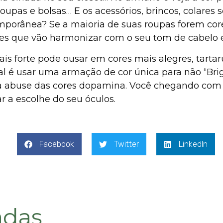
roupas e bolsas… E os acessórios, brincos, colares 
orânea? Se a maioria de suas roupas forem core
res que vão harmonizar com o seu tom de cabelo e
is forte pode ousar em cores mais alegres, tarta
al é usar uma armação de cor única para não “Br
da abuse das cores dopamina. Você chegando com e
r a escolhe do seu óculos.
Facebook
Twitter
LinkedIn
adas