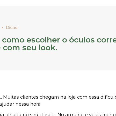
Dicas
 como escolher o óculos corr
 com seu look.
s… Muitas clientes chegam na loja com essa dificul
ajudar nessa hora.
ma olhada no seu closet… No armário e veja a cor