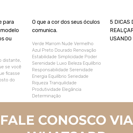
e para
O que a cor dos seus óculos
5 DICAS
m modelo
comunica.
REALÇAR
os ou
USANDO
Verde Marrom Nude Vermelho
Azul Preto Dourado Renovação
Estabilidade Simplicidade Poder
 distante,
Serenidade Luxo Beleza Equilíbrio
que se você
Responsabilidade Serenidade
ue ficasse
Energia Equilíbrio Seriedade
osto do
Riqueza Tranquilidade
Produtividade Elegância
Determinação
FALE CONOSCO VIA