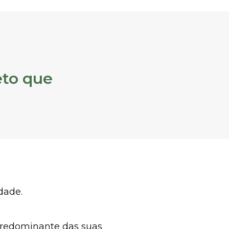
eto que
dade.
 predominante das suas