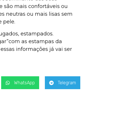
se são mais confortáveis ou
s neutras ou mais lisas sem
 pele.
rugados, estampados.
igar”com as estampas da
ssas informações já vai ser
WhatsApp
Telegram