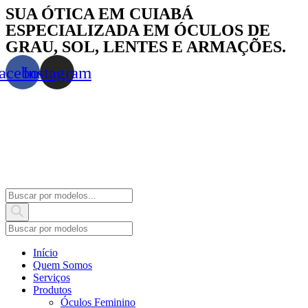
Skip
SUA ÓTICA EM CUIABÁ
to
ESPECIALIZADA EM ÓCULOS DE
content
GRAU, SOL, LENTES E ARMAÇÕES.
acebook
Instagram
Products
search
Início
Quem Somos
Serviços
Produtos
Óculos Feminino