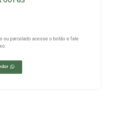
 001 63
o ou parcelado acesse o botão e fale
xo:
edor