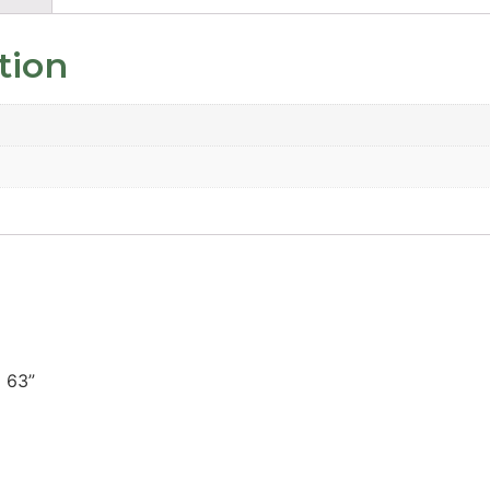
tion
1 63”