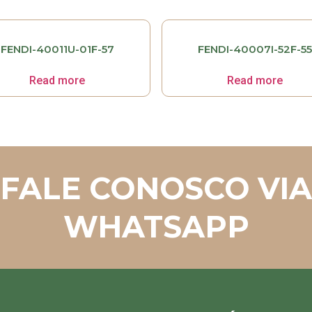
FENDI-40011U-01F-57
FENDI-40007I-52F-55
Read more
Read more
FALE CONOSCO VIA
WHATSAPP