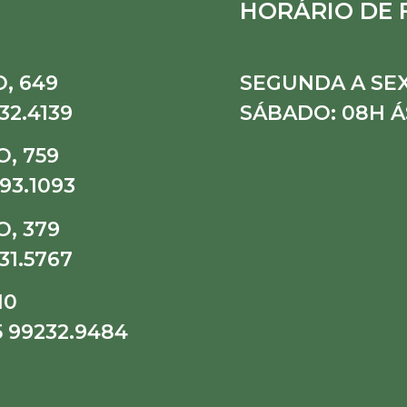
HORÁRIO DE
, 649
SEGUNDA A SEX
32.4139
SÁBADO: 08H Á
, 759
93.1093
, 379
31.5767
10
5 99232.9484