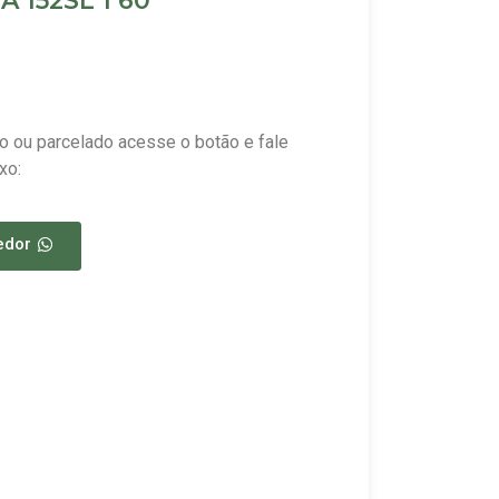
 152SL 1 60
o ou parcelado acesse o botão e fale
xo:
edor