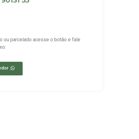
90131 55
o ou parcelado acesse o botão e fale
xo:
edor