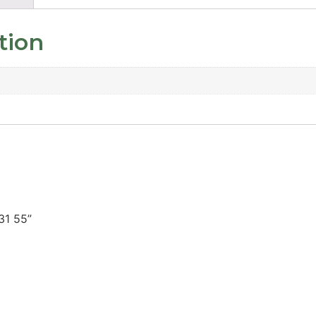
tion
31 55”